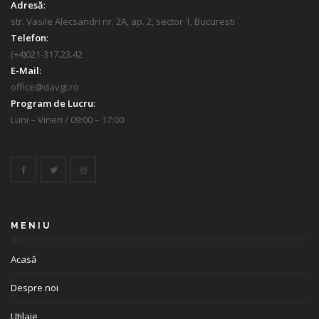
Adresă
:
str. Vasile Alecsandri nr. 2A, ap. 2, sector 1, Bucuresti
Telefon
:
(+4)021-317.23.42
E-Mail
:
office@davgt.ro
Program de Lucru
:
Luni – Vineri / 09:00 – 17:00
MENIU
Acasă
Despre noi
Utilaje