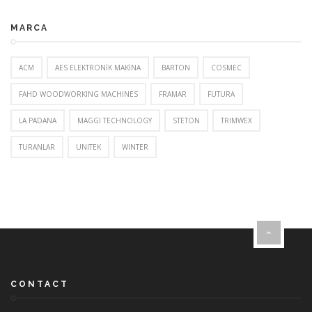
MARCA
ACM
AES ELEKTRONİK MAKİNA
BARTON
COSMEC
FAHD WOODWORKING MACHINES
FRAMAR
FUTURA
LA PADANA
MAGGI TECHNOLOGY
STETON
TRIMWEX
TURANLAR
UNITEK
WINTER
CONTACT