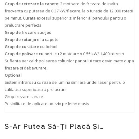
Grup de retezare la capete
: 2 motoare de frezare de inalta
frecventa cu puterea de 0.37 kW/fiecare, la o turatie de 12.000 rotatii
pe minut. Curata excesul superior si inferior al panoului pentru o
prelucrare perfecta.
Grup de frezare sus-jos
Grup de rotunjire la capete
Grup de curatare cu lichid
Grup de polisare cu perii
cu 2 motoare x 0.55 kW/ 1.400 rot/min
Suflanta aer cald: polisarea colturilor panoului care devin mate dupa
frezare si debavurare,
Optional
Sistem infrarosu cu raza de lumină similară undei laser pentru o
calitatea superioara a prelucrarii
Grup frezare canale
Posibilitate de aplicare adeziv pe lemn masiv
S-Ar Putea Să-Ți Placă Și…