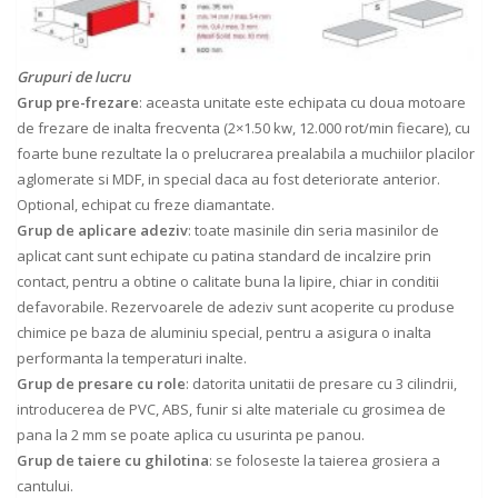
Grupuri de lucru
Grup pre-frezare
: aceasta unitate este echipata cu doua motoare
de frezare de inalta frecventa (2×1.50 kw, 12.000 rot/min fiecare), cu
foarte bune rezultate la o prelucrarea prealabila a muchiilor placilor
aglomerate si MDF, in special daca au fost deteriorate anterior.
Optional, echipat cu freze diamantate.
Grup de aplicare adeziv
: toate masinile din seria masinilor de
aplicat cant sunt echipate cu patina standard de incalzire prin
contact, pentru a obtine o calitate buna la lipire, chiar in conditii
defavorabile. Rezervoarele de adeziv sunt acoperite cu produse
chimice pe baza de aluminiu special, pentru a asigura o inalta
performanta la temperaturi inalte.
Grup de presare cu role
: datorita unitatii de presare cu 3 cilindrii,
introducerea de PVC, ABS, funir si alte materiale cu grosimea de
pana la 2 mm se poate aplica cu usurinta pe panou.
Grup de taiere cu ghilotina
: se foloseste la taierea grosiera a
cantului.