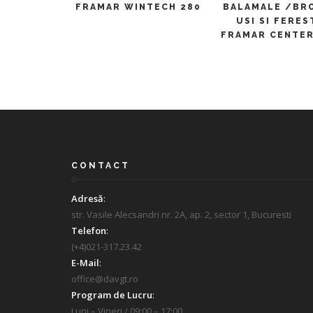
FRAMAR WINTECH 280
BALAMALE /BR
USI SI FERES
FRAMAR CENTE
CONTACT
Adresă
:
str. Vasile Alecsandri nr. 2A, ap. 2, sector 1, Bucuresti
Telefon
:
(+4)021-317.23.42
E-Mail
:
office@davgt.ro
Program de Lucru
:
Luni – Vineri / 09:00 – 17:00