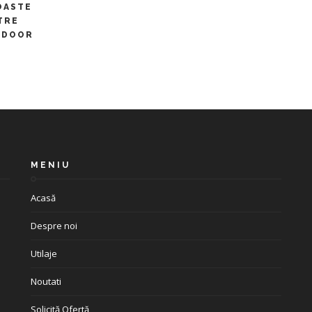
OASTE
TRE
RDOOR
MENIU
Acasă
Despre noi
Utilaje
Noutati
Solicită Ofertă