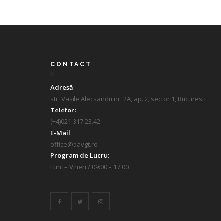
CONTACT
Adresă
:
str. Vasile Alecsandri nr. 2A, ap. 2, sector 1, Bucuresti
Telefon
:
(+4)021-317.23.42
E-Mail
:
office@davgt.ro
Program de Lucru
:
Luni – Vineri / 09:00 – 17:00