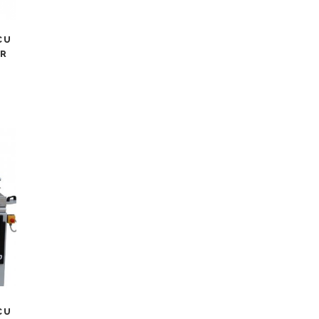
CU
 R
CU