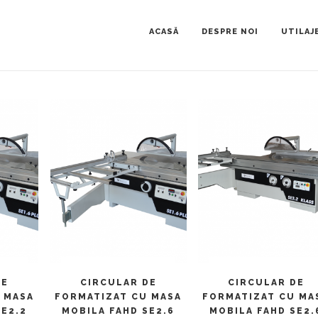
ACASĂ
DESPRE NOI
UTILAJ
ULT
CITEȘTE MAI MULT
CITEȘTE MAI MULT
DE
CIRCULAR DE
CIRCULAR DE
 MASA
FORMATIZAT CU MASA
FORMATIZAT CU MA
SE2.2
MOBILA FAHD SE2.6
MOBILA FAHD SE2.