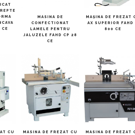
ULT
LICAT
DREPTE
CITEȘTE MAI MULT
CITEȘTE MAI MULT
ORMA
MASINA DE
MAŞINA DE FREZAT 
NCAVA
CONFECTIONAT
AX SUPERIOR FAHD
 CE
LAMELE PENTRU
800 CE
JALUZELE FAHD CP 28
CE
ULT
CITEȘTE MAI MULT
CITEȘTE MAI MULT
ZAT CU
MASINA DE FREZAT CU
MASINA DE FREZAT 