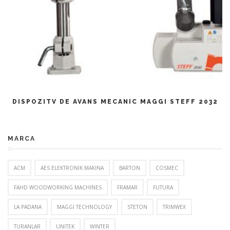
CITEȘTE MAI MULT
DISPOZITV DE AVANS MECANIC MAGGI STEFF 2032
MARCA
ACM
AES ELEKTRONİK MAKİNA
BARTON
COSMEC
FAHD WOODWORKING MACHINES
FRAMAR
FUTURA
LA PADANA
MAGGI TECHNOLOGY
STETON
TRIMWEX
TURANLAR
UNITEK
WINTER