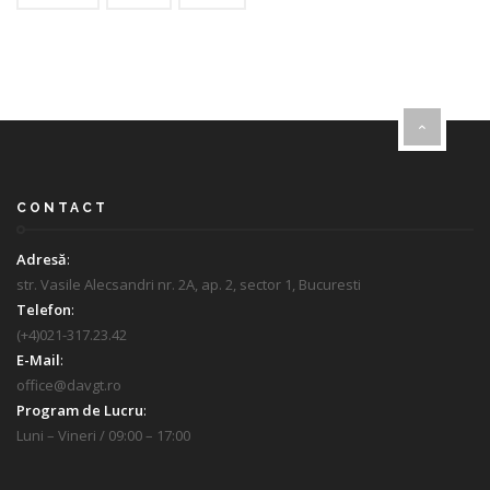
CONTACT
Adresă
:
str. Vasile Alecsandri nr. 2A, ap. 2, sector 1, Bucuresti
Telefon
:
(+4)021-317.23.42
E-Mail
:
office@davgt.ro
Program de Lucru
:
Luni – Vineri / 09:00 – 17:00