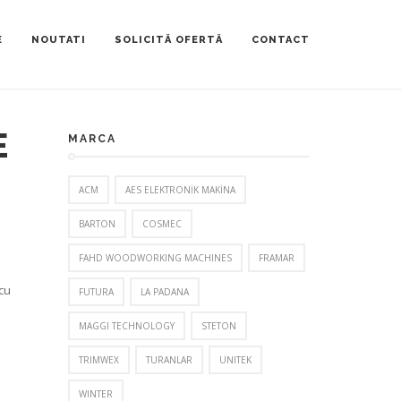
E
NOUTATI
SOLICITĂ OFERTĂ
CONTACT
E
MARCA
ACM
AES ELEKTRONİK MAKİNA
BARTON
COSMEC
FAHD WOODWORKING MACHINES
FRAMAR
cu
FUTURA
LA PADANA
MAGGI TECHNOLOGY
STETON
TRIMWEX
TURANLAR
UNITEK
WINTER