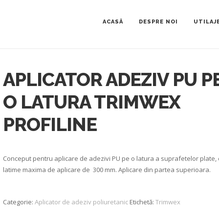
ACASĂ
DESPRE NOI
UTILAJ
APLICATOR ADEZIV PU P
O LATURA TRIMWEX
PROFILINE
Conceput pentru aplicare de adezivi PU pe o latura a suprafetelor plate, 
latime maxima de aplicare de 300 mm. Aplicare din partea superioara.
Categorie:
Aplicator de adeziv poliuretanic
Etichetă:
Trimwex