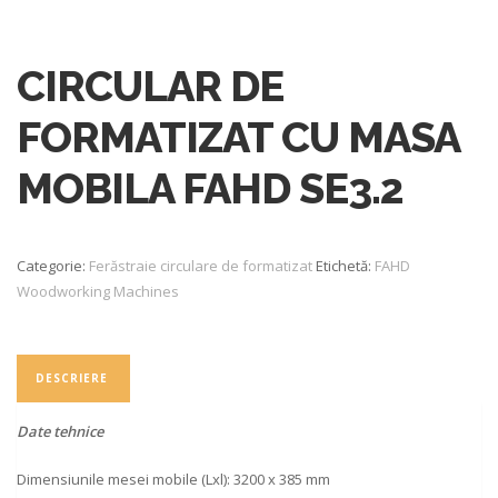
CIRCULAR DE
FORMATIZAT CU MASA
MOBILA FAHD SE3.2
Categorie:
Ferăstraie circulare de formatizat
Etichetă:
FAHD
Woodworking Machines
DESCRIERE
Date tehnice
Dimensiunile mesei mobile (Lxl): 3200 x 385 mm