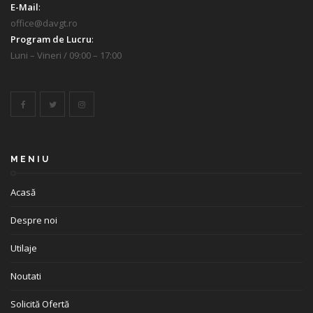
E-Mail
:
office@davgt.ro
Program de Lucru
:
Luni – Vineri / 09:00 – 17:00
MENIU
Acasă
Despre noi
Utilaje
Noutati
Solicită Ofertă