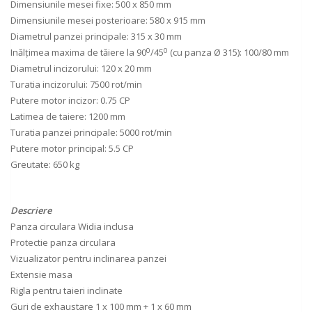
Dimensiunile mesei fixe: 500 x 850 mm
Dimensiunile mesei posterioare: 580 x 915 mm
Diametrul panzei principale: 315 x 30 mm
0
0
Inălţimea maxima de tăiere la 90
/45
(cu panza Ø 315): 100/80 mm
Diametrul incizorului: 120 x 20 mm
Turatia incizorului: 7500 rot/min
Putere motor incizor: 0.75 CP
Latimea de taiere: 1200 mm
Turatia panzei principale: 5000 rot/min
Putere motor principal: 5.5 CP
Greutate: 650 kg
Descriere
Panza circulara Widia inclusa
Protectie panza circulara
Vizualizator pentru inclinarea panzei
Extensie masa
Rigla pentru taieri inclinate
Guri de exhaustare 1 x 100 mm + 1 x 60 mm