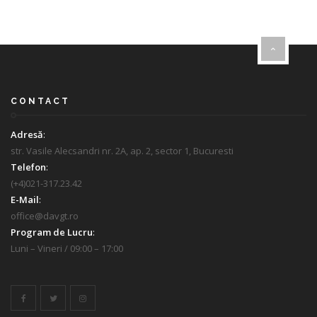
CONTACT
Adresă
:
str. Vasile Alecsandri nr. 2A, ap. 2, sector 1, Bucuresti
Telefon
:
(+4)021-317.23.42
E-Mail
:
office@davgt.ro
Program de Lucru
:
Luni – Vineri / 09:00 – 17:00