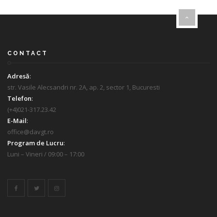
CONTACT
Adresă
:
str. Vasile Alecsandri nr. 2A, ap. 2, sector 1, Bucuresti
Telefon
:
(+4)021-317.23.42
E-Mail
:
office@davgt.ro
Program de Lucru
:
Luni – Vineri / 09:00 – 17:00